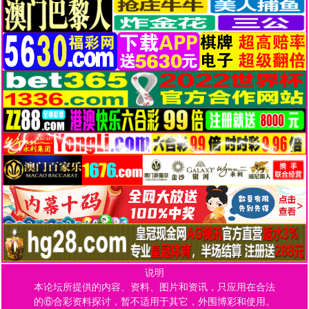
说明
本论坛所提供的内容、资料、图片和资讯，只应用在合法
的⑥合彩资料探讨，暂不适用于其它，外围博彩和使用。