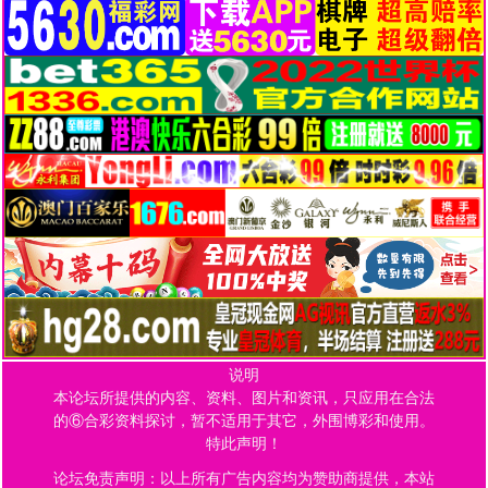
说明
本论坛所提供的内容、资料、图片和资讯，只应用在合法
的⑥合彩资料探讨，暂不适用于其它，外围博彩和使用。
特此声明！
论坛免责声明：以上所有广告内容均为赞助商提供，本站