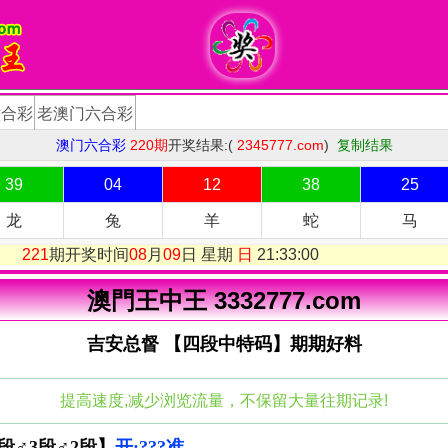
澳門王中王 3332777.com
吉安总督
【四段中特码】期期好料
提高速度,减少浏览流量，不保留大量往期记录!
段
♂
3
段
♂
2
段
】
开:???准