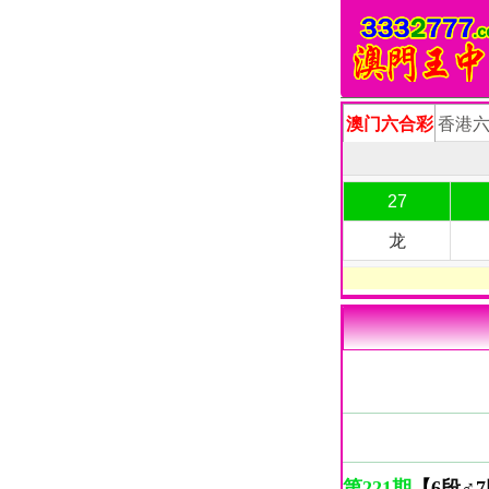
第221期
【
6
段
♂
7