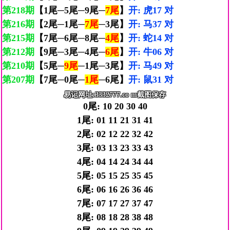
第218期
【
1尾─5尾─9尾─
7尾
】
开: 虎17 对
第216期
【
2尾─1尾─
7尾
─3尾
】
开: 马37 对
第215期
【
7尾─6尾─8尾─
4尾
】
开: 蛇14 对
第212期
【
9尾─3尾─4尾─
6尾
】
开: 牛06 对
第210期
【
5尾─
9尾
─1尾─3尾
】
开: 马49 对
第207期
【
7尾─0尾─
1尾
─6尾
】
开: 鼠31 对
易记网址:3332777.co m截图保存
0尾: 10 20 30 40
1尾: 01 11 21 31 41
2尾: 02 12 22 32 42
3尾: 03 13 23 33 43
4尾: 04 14 24 34 44
5尾: 05 15 25 35 45
6尾: 06 16 26 36 46
7尾: 07 17 27 37 47
8尾: 08 18 28 38 48