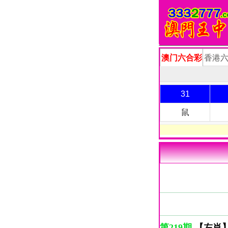
第219期
【
左
肖