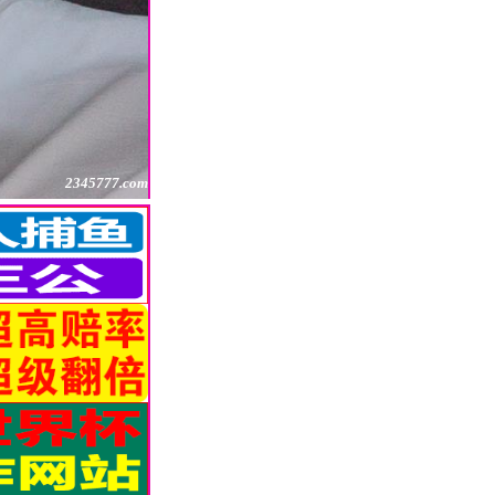
2345777.com